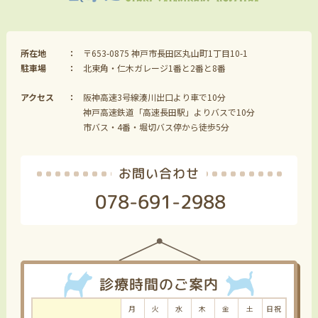
所在地
〒653-0875 神戸市長田区丸山町1丁目10-1
駐車場
北東角・仁木ガレージ1番と2番と8番
アクセス
阪神高速3号線湊川出口より車で10分
神戸高速鉄道「高速長田駅」よりバスで10分
市バス・4番・堀切バス停から徒歩5分
お問い合わせ
078-691-2988
診療時間のご案内
月
火
水
木
金
土
日祝