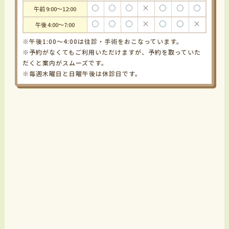
〇
〇
〇
×
〇
〇
〇
午前 9:00～12:00
〇
〇
〇
×
〇
〇
×
午後 4:00～7:00
※午後1:00～4:00は往診・手術をおこなっています。
※予約がなくてもご利用いただけますが、予約を取っていた
だくと案内がスムーズです。
※毎週木曜日と日曜午後は休診日です。