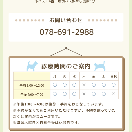
市バス・4番・堀切バス停から徒歩5分
お問い合わせ
078-691-2988
診療時間のご案内
月
火
水
木
金
土
日祝
〇
〇
〇
×
〇
〇
〇
午前 9:00～12:00
〇
〇
〇
×
〇
〇
×
午後 4:00～7:00
※午後1:00～4:00は往診・手術をおこなっています。
※予約がなくてもご利用いただけますが、予約を取っていた
だくと案内がスムーズです。
※毎週木曜日と日曜午後は休診日です。