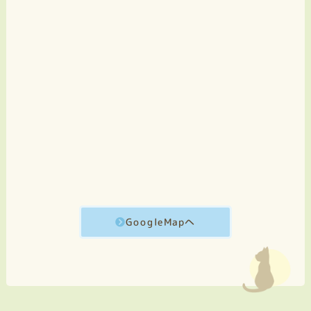
GoogleMapへ