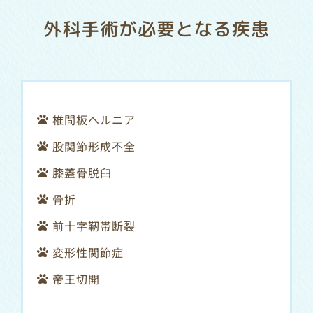
外科手術が必要となる疾患
椎間板ヘルニア
股関節形成不全
膝蓋骨脱臼
骨折
前十字靭帯断裂
変形性関節症
帝王切開